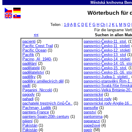
Městská knihovna Ben
Wörterbuch für 
Teilen :
1-9
A
B
C
D
E
F
G
H
Ch
I
J
K
L
M
N
O
Für die langsame Ver
<<
Suchen in allen Mate
pacienti
(2)
panovníci-Česko-11. stol.
(1
Pacific Crest Trail
(1)
panovníci-Česko-11. století
(
Pacific Ocean
(1)
panovníci-Česko-12. století
Pacifik
(7)
panovníci-Česko-13. stol
(1)
Pacino, Al, 1940-
(1)
panovníci-Česko-14. století
padělání
(2)
panovníci-Česko-14.-15. sto
padělatelé
(1)
panovníci-Česko-15. stol.
(1
padělatelství
(1)
panovníci-Česko-15.-16. sto
padělky
(3)
panovníci-Judea-1. století..
(
padělky uměleckých děl
(1)
panovníci-starověký Řím-1..
padlí
(1)
panovníci-Svatá říše římská
Paganini, Niccoló
(1)
panovníci-Velká Británie-20.
pagody
(1)
panovnické
(1)
pahadi
(1)
panovnické rody
(4)
pachatelé trestných činů-Če..
(1)
panovnické rody-Anglie-16..
Pachman, Luděk
(1)
pansofie
(1)
painters-France
(1)
panství
(2)
painters-Spain-20th century
(1)
pantomima
(4)
pájení
(1)
paparazzi
(1)
Pakistán
(1)
papežové
(4)
Pákistán
(4)
papír
(58)