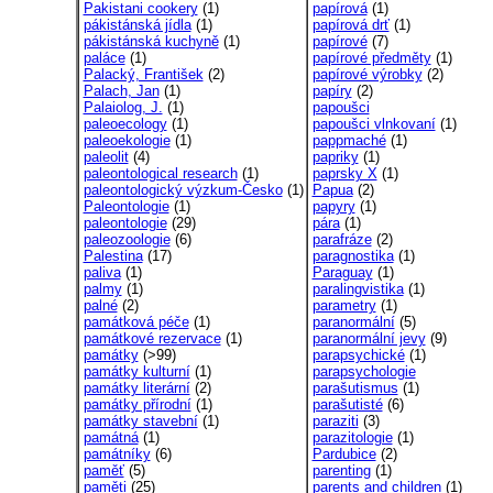
Pakistani cookery
(1)
papírová
(1)
pákistánská jídla
(1)
papírová drť
(1)
pákistánská kuchyně
(1)
papírové
(7)
paláce
(1)
papírové předměty
(1)
Palacký, František
(2)
papírové výrobky
(2)
Palach, Jan
(1)
papíry
(2)
Palaiolog, J.
(1)
papoušci
paleoecology
(1)
papoušci vlnkovaní
(1)
paleoekologie
(1)
pappmaché
(1)
paleolit
(4)
papriky
(1)
paleontological research
(1)
paprsky X
(1)
paleontologický výzkum-Česko
(1)
Papua
(2)
Paleontologie
(1)
papyry
(1)
paleontologie
(29)
pára
(1)
paleozoologie
(6)
parafráze
(2)
Palestina
(17)
paragnostika
(1)
paliva
(1)
Paraguay
(1)
palmy
(1)
paralingvistika
(1)
palné
(2)
parametry
(1)
památková péče
(1)
paranormální
(5)
památkové rezervace
(1)
paranormální jevy
(9)
památky
(>99)
parapsychické
(1)
památky kulturní
(1)
parapsychologie
památky literární
(2)
parašutismus
(1)
památky přírodní
(1)
parašutisté
(6)
památky stavební
(1)
paraziti
(3)
památná
(1)
parazitologie
(1)
památníky
(6)
Pardubice
(2)
paměť
(5)
parenting
(1)
paměti
(25)
parents and children
(1)