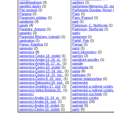
pamětihodnosti
(3)
parfémy
(1)
pamětní desky
(1)
parfumerie-Německo-20. stol
Pán prstenů
(1)
Parfümerie Douglas (firma)
(
Panama
(2)
Paris
(1)
Panamský průplav
(1)
Paris (France)
(1)
pandemie
(3)
park
(1)
pandy
(4)
Parkinson, C. Northcote
(1)
Panenka, Antonín
(1)
Parkinson, Northcote
(1)
panenky
(3)
parky
Panenské Břežany (zámek)
(1)
parlament
(1)
pankration
(1)
Parléř, Petr
(1)
Panou, Kateřina
(1)
Parnas
(1)
panování
(2)
parní
(1)
panovnice
(9)
parní lokomotivy
(2)
panovnice Česko 14. století
(1)
parníky
(2)
panovnice-Anglie-13.-14. st..
(1)
parodické povídky
(1)
panovnice-Anglie-16.-17. st..
(1)
parodie
panovnice-Česko-10. století
(1)
paroplavba
(1)
panovnice-Česko-13.-14. sto..
(1)
partie
(6)
panovnice-Česko-14.-15. sto..
(1)
partisans
(1)
panovnice-Česko-9.-10. stol..
(1)
partner relationships
(2)
panovnice-Rakousko-19. stol..
(2)
partnerské
panovnice-Švédsko-17. stol.
(1)
partnerské a rodinné vztahy
panovnice-Velká Británie-20..
(1)
partnerské a rodinné vztahy.
panovníci
partnerské rozchody
(1)
panovníci-Anglie-13.-14. st..
(1)
partnerské vztahy
panovníci-Anglie-16. stol.
(1)
partnerství
(24)
panovníci-Anglie-19. století
(1)
partneři
(5)
panovníci-Česko-10. století
(1)
party
(5)